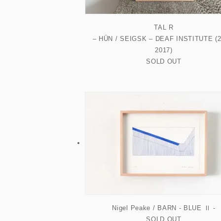
TAL R
– HÜN / SEIGSK – DEAF INSTITUTE (2
2017)
SOLD OUT
Nigel Peake / BARN - BLUE Ⅱ -
SOLD OUT