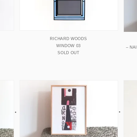
LARGE（～W80cm）
XLARGE（W80cm～）
横長サイ
RICHARD WOODS
WINDOW 03
– NA
SOLD OUT