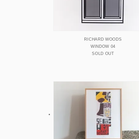
SMALL（～A3）
MIDIUM（～W60cm）
RICHARD WOODS
WINDOW 04
SOLD OUT