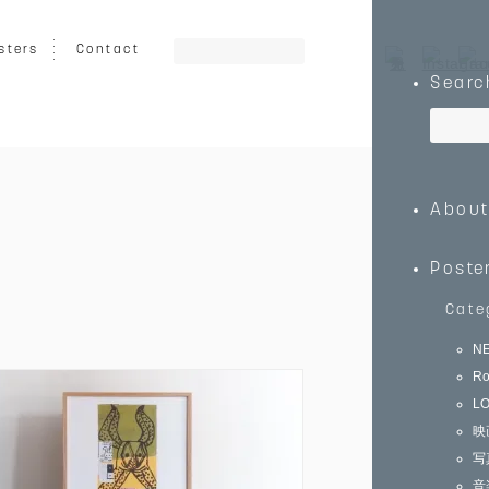
sters
Contact
Searc
ート
グラフィック
イラスト
Abou
乗り物
キッズ向け
動物
Poste
Cate
N
Ro
0
￥150,000～
L
映
写
音