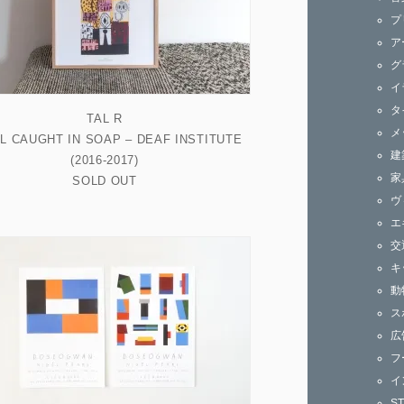
ズ
プ
ア
グ
イ
タ
TAL R
メ
IL CAUGHT IN SOAP – DEAF INSTITUTE
建
(2016-2017)
家
SOLD OUT
ヴ
エ
交
キ
動
ス
広
フ
イ
S