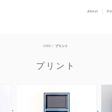
About
Po
LOUISIANA
映画
写真
音楽
プリント
ア
HOME
プリント
家具
ヴィンテージ
エキシビション・展示会
交通・
TILLEBEN & MOEBE
その他
未額装
プリント
～￥50,000
～￥80,000
～￥100,000
～￥150,00