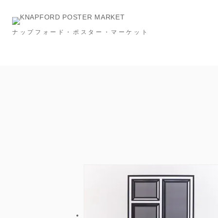
ナップフォード・ポスター・マーケット
Category
NEW & RESTOCK
Ronan Bouroullec
タイポグラフィー
メッセージ
建築
スポーツ
広告
フード＆ドリンク
インビテーション
S
Price
～￥10,000
～￥20,000
～￥30,000
Size