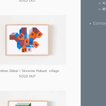
SOLD OUT
X
横
Conta
rélien Débat / Séverine Hubard, village
SOLD OUT