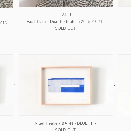
TAL R
Fast Train - Deaf Institute （2016-2017）
016-
SOLD OUT
Nigel Peake / BARN - BLUE Ⅰ -
SOLD OUT