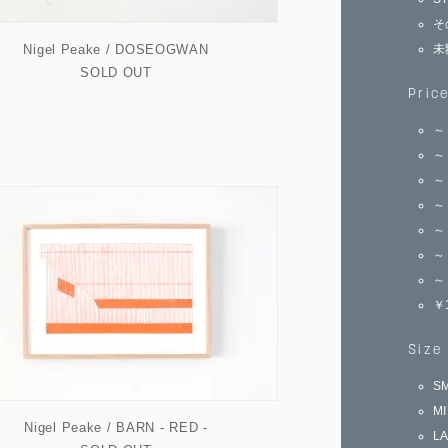
そ
Nigel Peake / DOSEOGWAN
未
SOLD OUT
Pric
～
～
～
～
～
～
～
￥
Size
S
M
Nigel Peake / BARN - RED -
L