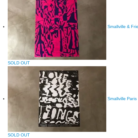
Smallville & F
SOLD OUT
Smallville Pari
SOLD OUT