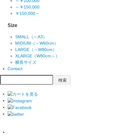
～￥100,000
～￥150,000
￥150,000～
Size
SMALL（～A3）
MIDIUM（～W60cm）
LARGE（～W80cm）
XLARGE（W80cm～）
横長サイズ
Contact