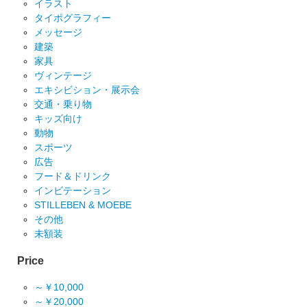
イラスト
タイポグラフィー
メッセージ
建築
家具
ヴィンテージ
エキシビション・展示会
交通・乗り物
キッズ向け
動物
スポーツ
広告
フード＆ドリンク
インビテーション
STILLEBEN & MOEBE
その他
未額装
Price
～￥10,000
～￥20,000