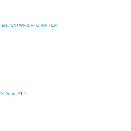
riends / SNTWN & RTG INVITENT
s 10 Years PT.2