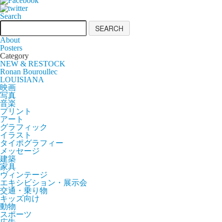
Search
About
Posters
Category
NEW & RESTOCK
Ronan Bouroullec
LOUISIANA
映画
写真
音楽
プリント
アート
グラフィック
イラスト
タイポグラフィー
メッセージ
建築
家具
ヴィンテージ
エキシビション・展示会
交通・乗り物
キッズ向け
動物
スポーツ