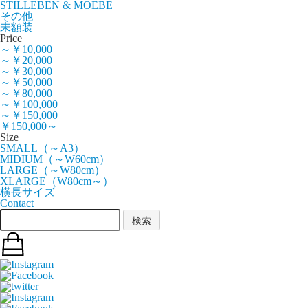
STILLEBEN & MOEBE
その他
未額装
Price
～￥10,000
～￥20,000
～￥30,000
～￥50,000
～￥80,000
～￥100,000
～￥150,000
￥150,000～
Size
SMALL（～A3）
MIDIUM（～W60cm）
LARGE（～W80cm）
XLARGE（W80cm～）
横長サイズ
Contact