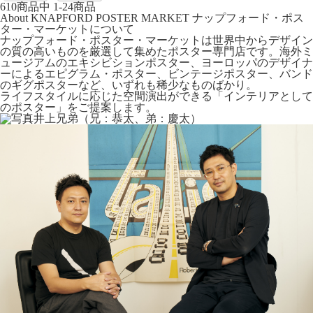
610
商品中
1-24
商品
About KNAPFORD POSTER MARKET
ナップフォード・ポス
ター・マーケットについて
ナップフォード・ポスター・マーケットは世界中からデザイン
の質の高いものを厳選して集めたポスター専門店です。海外ミ
ュージアムのエキシビションポスター、ヨーロッパのデザイナ
ーによるエピグラム・ポスター、ビンテージポスター、バンド
のギグポスターなど、いずれも稀少なものばかり。
ライフスタイルに応じた空間演出ができる「インテリアとして
のポスター」をご提案します。
井上兄弟（兄：恭太、弟：慶太）