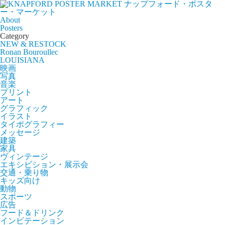
ナップフォード・ポスタ
ー・マーケット
About
Posters
Category
NEW & RESTOCK
Ronan Bouroullec
LOUISIANA
映画
写真
音楽
プリント
アート
グラフィック
イラスト
タイポグラフィー
メッセージ
建築
家具
ヴィンテージ
エキシビション・展示会
交通・乗り物
キッズ向け
動物
スポーツ
広告
フード＆ドリンク
インビテーション