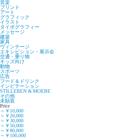
音楽
プリント
アート
グラフィック
イラスト
タイポグラフィー
メッセージ
建築
家具
ヴィンテージ
エキシビション・展示会
交通・乗り物
キッズ向け
動物
スポーツ
広告
フード＆ドリンク
インビテーション
STILLEBEN & MOEBE
その他
未額装
Price
～￥10,000
～￥20,000
～￥30,000
～￥50,000
～￥80,000
～￥100,000