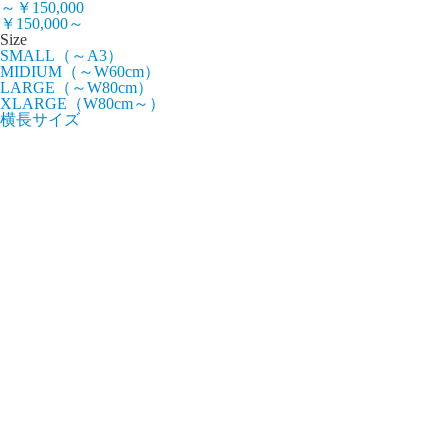
～￥150,000
￥150,000～
Size
SMALL（～A3）
MIDIUM（～W60cm）
LARGE（～W80cm）
XLARGE（W80cm～）
横長サイズ