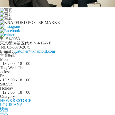
〒151-0053
東京都渋谷区代々木4-12-6 B
Tel. 03-3370-2675
E-mail :
customer@knapford.com
営業時間
Mon
- 13：00 - 18：00
Tue, Wed, Thu
- closed
Fri
- 13：00 - 18：00
Sat,Sun,
Holiday
- 12：00 - 18：00
Category
NEW&RESTOCK
LOUISIANA
映画
写真