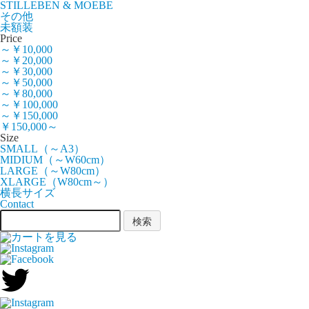
STILLEBEN & MOEBE
その他
未額装
Price
～￥10,000
～￥20,000
～￥30,000
～￥50,000
～￥80,000
～￥100,000
～￥150,000
￥150,000～
Size
SMALL（～A3）
MIDIUM（～W60cm）
LARGE（～W80cm）
XLARGE（W80cm～）
横長サイズ
Contact