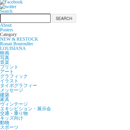
Search
About
Posters
Category
NEW & RESTOCK
Ronan Bouroullec
LOUISIANA
映画
写真
音楽
プリント
アート
グラフィック
イラスト
タイポグラフィー
メッセージ
建築
家具
ヴィンテージ
エキシビション・展示会
交通・乗り物
キッズ向け
動物
スポーツ