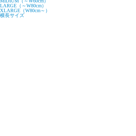
MIDIUM（～W60cm）
LARGE（～W80cm）
XLARGE（W80cm～）
横長サイズ