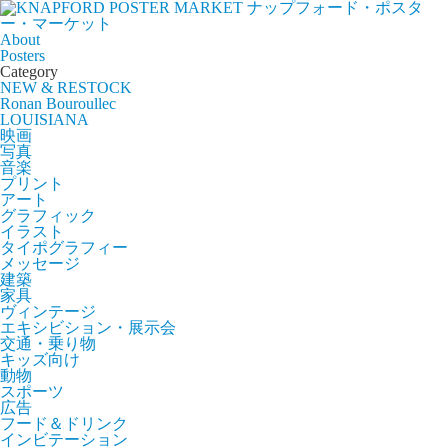
ナップフォード・ポスタ
ー・マーケット
About
Posters
Category
NEW & RESTOCK
Ronan Bouroullec
LOUISIANA
映画
写真
音楽
プリント
アート
グラフィック
イラスト
タイポグラフィー
メッセージ
建築
家具
ヴィンテージ
エキシビション・展示会
交通・乗り物
キッズ向け
動物
スポーツ
広告
フード＆ドリンク
インビテーション