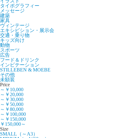
イラスト
タイポグラフィー
メッセージ
建築
家具
ヴィンテージ
エキシビション・展示会
交通・乗り物
キッズ向け
動物
スポーツ
広告
フード＆ドリンク
インビテーション
STILLEBEN & MOEBE
その他
未額装
Price
～￥10,000
～￥20,000
～￥30,000
～￥50,000
～￥80,000
～￥100,000
～￥150,000
￥150,000～
Size
SMALL（～A3）