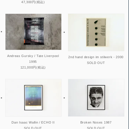
47,300円(税込)
Andreas Gursky / Tate Liverpool
2nd hand design im stilwerk - 2000
1995
SOLD OUT
121,000円(税込)
Dan Isaac Wallin / ECHO II
Broken Noses 1987
SOLD OUT
SOLD OUT