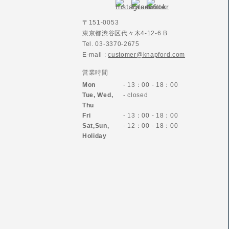
〒151-0053
東京都渋谷区代々木4-12-6 B
Tel. 03-3370-2675
E-mail :
customer@knapford.com
営業時間
Mon
- 13：00 - 18：00
Tue, Wed,
- closed
Thu
Fri
- 13：00 - 18：00
Sat,Sun,
- 12：00 - 18：00
Holiday