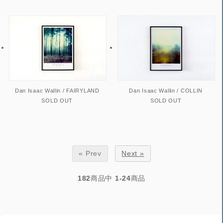
Dan Isaac Wallin / FAIRYLAND
Dan Isaac Wallin / COLLIN
SOLD OUT
SOLD OUT
« Prev
Next »
182
商品中
1-24
商品