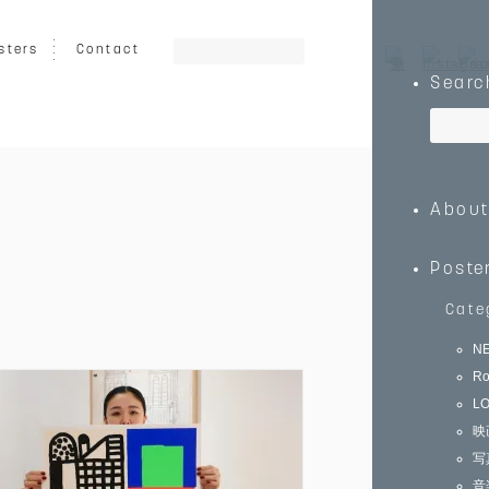
sters
Contact
Searc
ート
グラフィック
イラスト
Abou
乗り物
キッズ向け
動物
Poste
Cate
N
Ro
0
￥150,000～
L
映
写
音