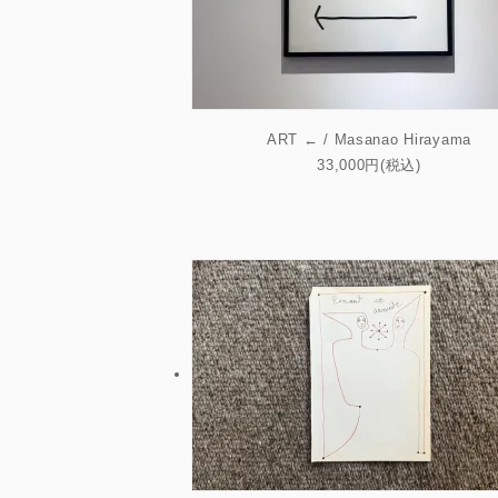
SMALL（～A3）
MIDIUM（～W60cm）
ART ← / Masanao Hirayama
33,000円(税込)