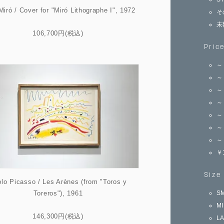
iró / Cover for "Miró Lithographe I", 1972
そ
未
106,700円(税込)
Pric
～
～
～
～
～
～
～
￥
Size
lo Picasso / Les Arènes (from "Toros y
Toreros"), 1961
S
M
146,300円(税込)
L