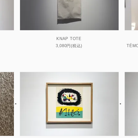
LARGE（～W80cm）
XLARGE（W80cm～）
横長サイ
KNAP TOTE
3,080円(税込)
TÉMO