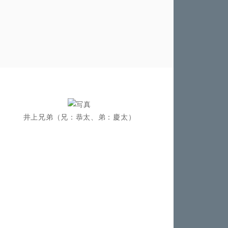
井上兄弟（兄：恭太、弟：慶太）