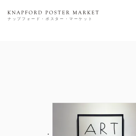
ナップフォード・ポスター・マーケット
Category
NEW & RESTOCK
Ronan Bouroullec
タイポグラフィー
メッセージ
建築
スポーツ
広告
フード＆ドリンク
インビテーション
S
Price
～￥10,000
～￥20,000
～￥30,000
Size