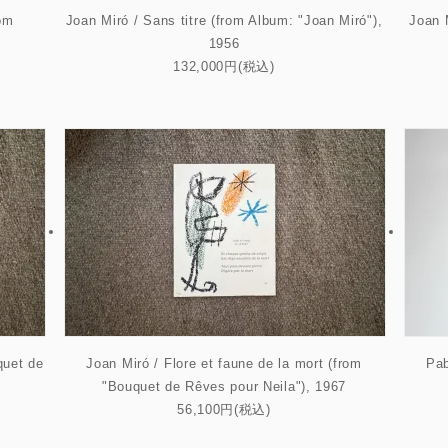
om
Joan Miró / Sans titre (from Album: "Joan Miró"),
Joan M
1956
132,000円(税込)
quet de
Joan Miró / Flore et faune de la mort (from
Pab
"Bouquet de Rêves pour Neila"), 1967
56,100円(税込)