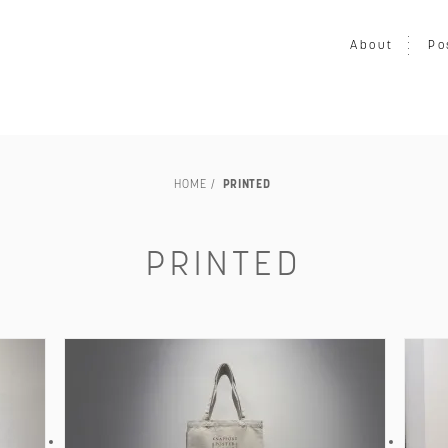
About
Po
LOUISIANA
映画
写真
音楽
プリント
ア
HOME
PRINTED
家具
ヴィンテージ
エキシビション・展示会
交通・
TILLEBEN & MOEBE
その他
未額装
PRINTED
～￥50,000
～￥80,000
～￥100,000
～￥150,00