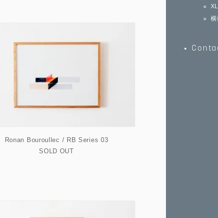
X
横
Conta
Ronan Bouroullec / RB Series 03
SOLD OUT