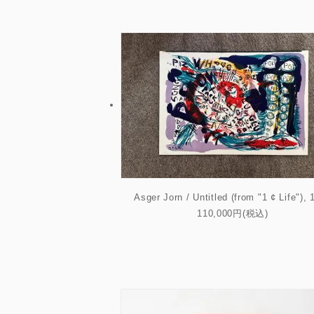
Asger Jorn / Untitled (from "1 ¢ Life"), 
110,000円(税込)