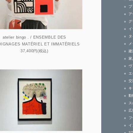
ズ
プ
ア
グ
イ
タ
atelier bingo . / ENSEMBLE DES
メ
IGNAGES MATÉRIEL ET IMMATÉRIELS
37,400円(税込)
建
家
ヴ
エ
交
キ
動
ス
広
フ
イ
S