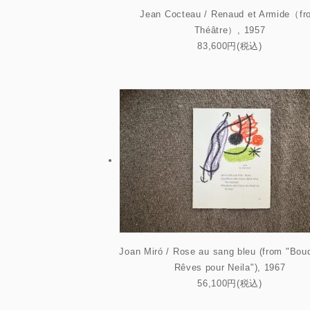
Jean Cocteau / Renaud et Armide（fr
Théâtre）, 1957
83,600円(税込)
Joan Miró / Rose au sang bleu (from "Bou
Rêves pour Neila"), 1967
56,100円(税込)